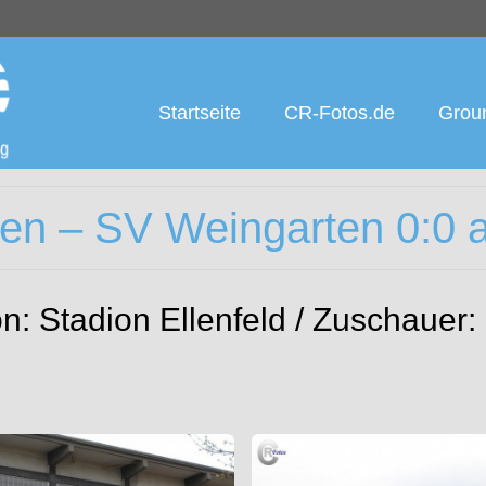
Startseite
CR-Fotos.de
Groun
hen – SV Weingarten 0:0 
n: Stadion Ellenfeld / Zuschauer: