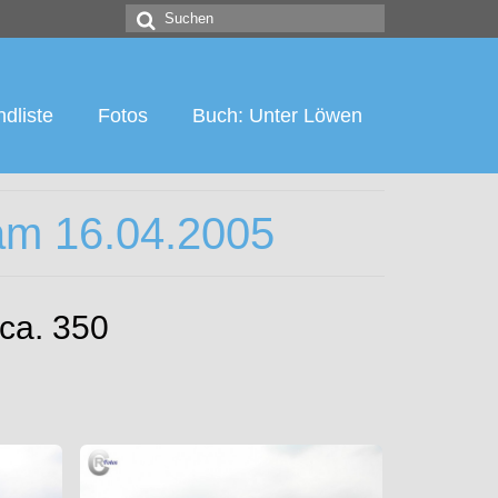
Suchen
nach:
dliste
Fotos
Buch: Unter Löwen
am 16.04.2005
 ca. 350