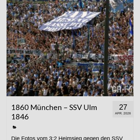
1860 München – SSV Ulm
27
APR. 2026
1846
Die Fotos vom 3:2 Heimsieg gegen den SSV