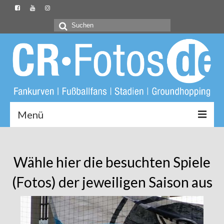
Suchen
nach:
Menü
Startseite
Wähle hier die besuchten Spiele
CR-Fotos.de
(Fotos) der jeweiligen Saison aus
Groundliste
Fotos
Buch: Unter Löwen