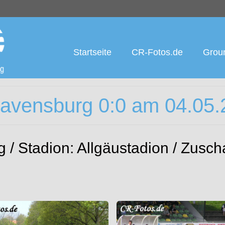
Startseite
CR-Fotos.de
Groun
vensburg 0:0 am 04.05.
 / Stadion: Allgäustadion / Zusch