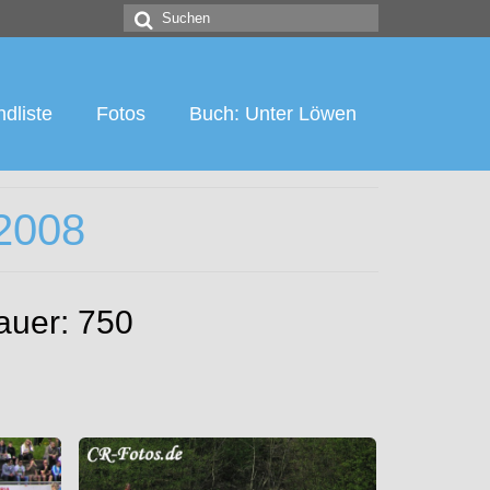
Suchen
nach:
dliste
Fotos
Buch: Unter Löwen
2008
auer: 750