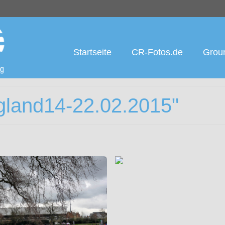
Startseite
CR-Fotos.de
Groun
gland14-22.02.2015"