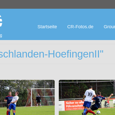
Startseite
CR-Fotos.de
Groun
schlanden-HoefingenII"