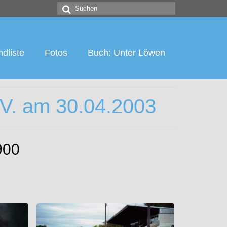
Suchen
nach:
dliste
Fotos
Buch: Unter Löwen
.V. am 30.04.2003
900