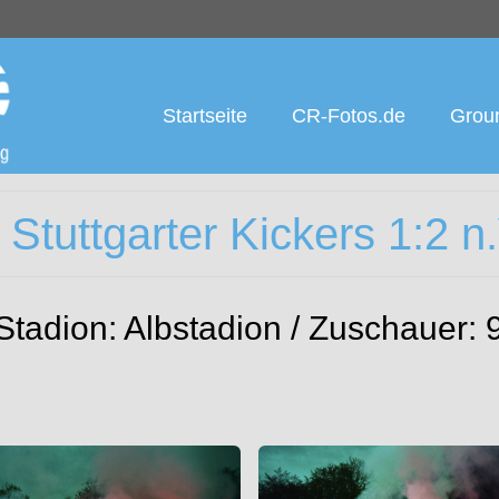
Startseite
CR-Fotos.de
Groun
Stuttgarter Kickers 1:2 n
 Stadion: Albstadion / Zuschauer: 