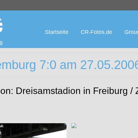
Startseite
CR-Fotos.de
Groun
emburg 7:0 am 27.05.200
ion: Dreisamstadion in Freiburg /