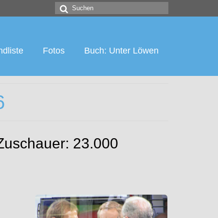
Suchen
nach:
dliste
Fotos
Buch: Unter Löwen
6
 Zuschauer: 23.000