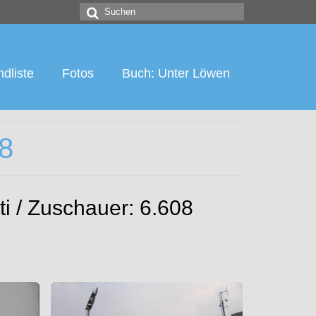
Suchen
nach:
dliste
Fotos
Buch: Unter Löwen
08
ti / Zuschauer: 6.608