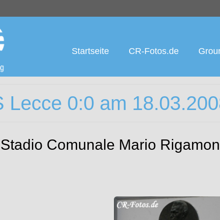
Startseite
CR-Fotos.de
Groun
S Lecce 0:0 am 18.03.20
on: Stadio Comunale Mario Rigamon