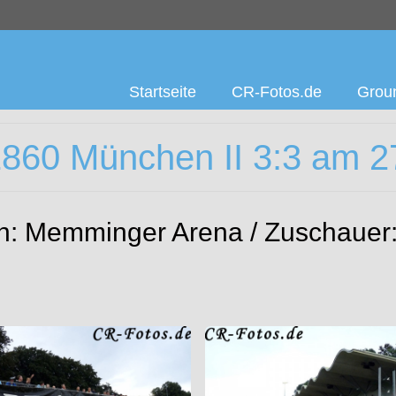
Startseite
CR-Fotos.de
Groun
60 München II 3:3 am 2
on: Memminger Arena / Zuschauer