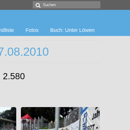
Suchen
nach:
dliste
Fotos
Buch: Unter Löwen
7.08.2010
: 2.580