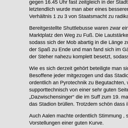
gegen 16.45 Uhr fast zeitgleich in der S
letztendlich wurde man aber eines bessere
Verhältnis 1 zu 3 von Staatsmacht zu radik
Bereitgestellte Shuttlebusse waren zwar e
Marktplatz den Weg zu Fuß. Die Lautstärke d
sodass sich der Mob abartig in die Länge 
der Spaß zu Ende und man fand sich im Gäst
der Steher nahezu komplett besetzt, sodas
Wie es sich derzeit gehört beteiligte man s
Besoffene jeder mitgezogen und das Stadio
ordentlich an Pyrotechnik zu Begutachten, 
supporttechnisch von einer sehr guten Sei
„Dazwischensinger“ die im Suff zum 19. m
das Stadion brüllen. Trotzdem schön dass i
Auch Aalen machte ordentlich Stimmung , su
Vorstellungen einer guten Kurve.