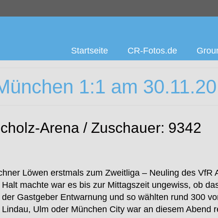
Startseite
CR-Fotos.de
Groun
München 1:1 am 30.11.2
Scholz-Arena / Zuschauer: 9342
chner Löwen erstmals zum Zweitliga – Neuling des VfR A
alt machte war es bis zur Mittagszeit ungewiss, ob das 
t der Gastgeber Entwarnung und so wählten rund 300 vo
t, Lindau, Ulm oder München City war an diesem Abend r