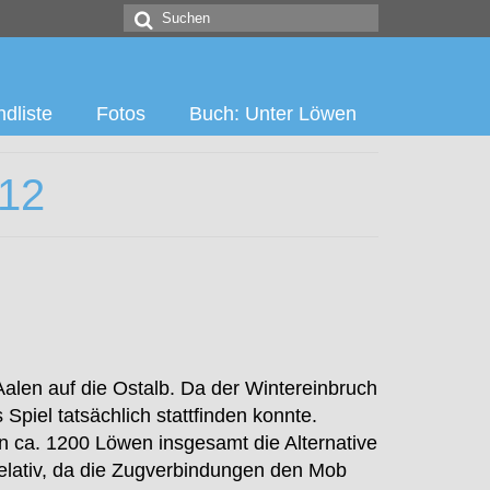
Suchen
nach:
dliste
Fotos
Buch: Unter Löwen
012
alen auf die Ostalb. Da der Wintereinbruch
Spiel tatsächlich stattfinden konnte.
n ca. 1200 Löwen insgesamt die Alternative
elativ, da die Zugverbindungen den Mob