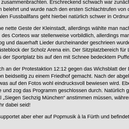
tadt zusammenbrachten. Erschreckend schwach war zunäc
n belehrt und wurde nach den ersten Schlachtrufen von
alen Fussballfans geht hierbei natürlich schwer in Ordn
ine nette Geste der Kleinstadt, allerdings wählte man n
es Corteos war stellenweise vorbildlich, allerdings mang
zog und dauerhaft Lieder durcheinander geschrieen wur
eblock der Scholz Arena ein. Der Sitzplatzbereich für 
s der Sportplatz bis auf den mit Schnee bedecktem Puffe
ich an der Protestaktion 12:12 gegen das Wichsblatt der 
n beidseitig zu einem Friedhof gemacht. Nach der abge
was auf den Fotos wohl eindrucksvoll bewiesen wird. Ebe
te und zog das Programm geschlossen durch. Natürlich g
al „Siegen Sechzig München“ anstimmen müssen, während
hr dabei seid!
pportet aber eher auf Popmusik à la Fürth und befindet