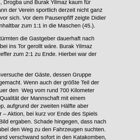
t), Drogba und Burak Yilmaz kaum für
nn der Verein sportlich derzeit nicht ganz
or sich. Vor dem Pausenpfiff zeigte Didier
haltbar zum 1:1 in die Maschen (45.).
stürmten die Gastgeber dauerhaft nach
ei ins Tor gerollt wäre. Burak Yilmaz
effer zum 2:1 zu Ende. Hierbei war der
gsversuche der Gäste, dessen Gruppe
tegemacht. Wenn auch der größte Teil der
auer den Weg vom rund 700 Kilometer
e Qualität der Mannschaft mit einem
, aufgrund der zweiten Hälfte aber
r – Aktion, bei kurz vor Ende des Spiels
Bild ergaben. Schade hingegen, dass nach
sjubel den Weg zu den Fahrzeugen suchten.
und verschwand sofort in den Katakomben,