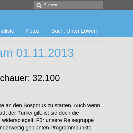
Suchen
nach:
dliste
Fotos
Buch: Unter Löwen
 am 01.11.2013
uschauer: 32.100
se an den Bosporus zu starten. Auch wenn
t der Türkei gilt, ist sie doch die
n widerspiegelt. Für unsere Reisegruppe
s anderweitig geplanten Programmpunkte