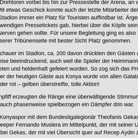
rehtoren vorbei bis hin zur Pressestelle der Arena, an 
Mit etwas Geschick konnte auch der letzte Mitarbeiter d
tadion immer ein Platz für Touristen auffindbar ist. Är
notwendigen Pressetickets gab, hierbei über die Köpfe se
e Nerven gehen sollte. Für unsere Begleitung ging es als
nserer Tribünenseite mit bester Sicht Platz genommen.
schauer im Stadion, ca. 200 davon drückten den Gäste
enweise beeindruckend, auch weil die Spieler der Heim
eten und heldenhaft gefeiert wurden. So zog sich das Pro
ner der heutigen Gäste aus Konya wurde von allen Galata
er rot – gelben überstreifte, tolle Aktion!
iff erzeugten die Ränge eine überwältigende Stimmung,
auch phasenweise spielbezogen ein Dämpfer drin war.
 Konyaspor mit dem Bundesligalegionär Theofanis Gekas
eper Fernando Muslera im Mittelpunkt, der mit seiner U
 bei Gekas, der mit viel Übersicht quer auf Recep Aydin