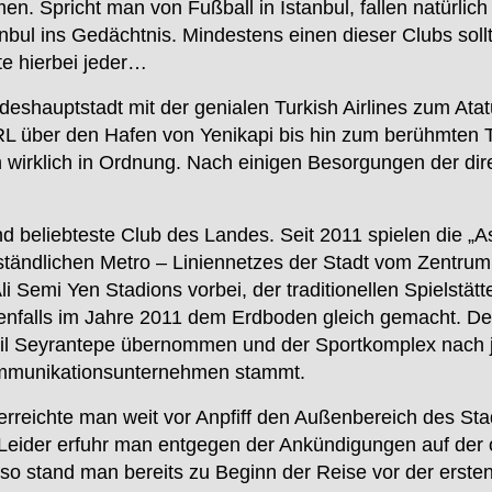
n. Spricht man von Fußball in Istanbul, fallen natürlich 
bul ins Gedächtnis. Mindestens einen dieser Clubs sollt
e hierbei jeder…
eshauptstadt mit der genialen Turkish Airlines zum Ata
L über den Hafen von Yenikapi bis hin zum berühmten Ta
h wirklich in Ordnung. Nach einigen Besorgungen der di
und beliebteste Club des Landes. Seit 2011 spielen die „
ändlichen Metro – Liniennetzes der Stadt vom Zentrum a
 Semi Yen Stadions vorbei, der traditionellen Spielstä
enfalls im Jahre 2011 dem Erdboden gleich gemacht. Den
teil Seyrantepe übernommen und der Sportkomplex nach
ommunikationsunternehmen stammt.
rreichte man weit vor Anpfiff den Außenbereich des Stad
ider erfuhr man entgegen der Ankündigungen auf der off
d so stand man bereits zu Beginn der Reise vor der erst