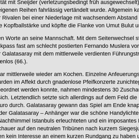
tät mit Sneijder (verletzungsbedingt früh ausgewechsel
eigenen Reihen fahrlässig vertändelt wurde. Allgemein ka
er Rivalen bei einer Niederlage mit wachsendem Abstand v
Kopfballstärke und köpfte die Flanke von Umut Bulut un
gen Worte an seine Mannschaft. Mit dem Seitenwechsel 
kpass fast am schlecht postierten Fernando Muslera vorb
 Galatasaray mit dem mittlerweile verdienten Führungstr
nlos (66.).
ar mittlerweile wieder am Kochen. Einzelne Anfeuerun
 wurden im Affekt durch gnadenlose Pfeifkonzerte zunich
ugeordnet werden konnte, nahmen mindestens 30 Zusch
ch. Letztendlich setzte sich allerdings auf dem Feld di
uro durch. Galatasaray gewann das Spiel am Ende knapp
en der Galatasaray – Anhänger war die schöne Handylichte
chthimmel Istanbuls erleuchteten und ein imposantes 
uschauer auf den neutralen Tribünen nach kurzem Siege
en kein Interesse an einem kurzen Rundgang zu haben 