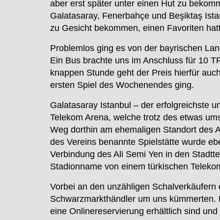
aber erst später unter einen Hut zu bekomme
Galatasaray, Fenerbahçe und Beşiktaş Istan
zu Gesicht bekommen, einen Favoriten hatt
Problemlos ging es von der bayrischen Land
Ein Bus brachte uns im Anschluss für 10 TR
knappen Stunde geht der Preis hierfür auc
ersten Spiel des Wochenendes ging.
Galatasaray Istanbul – der erfolgreichste 
Telekom Arena, welche trotz des etwas umst
Weg dorthin am ehemaligen Standort des Ali
des Vereins benannte Spielstätte wurde eb
Verbindung des Ali Semi Yen in den Stadt
Stadionname von einem türkischen Telek
Vorbei an den unzähligen Schalverkäufern e
Schwarzmarkthändler um uns kümmerten. Le
eine Onlinereservierung erhältlich sind un