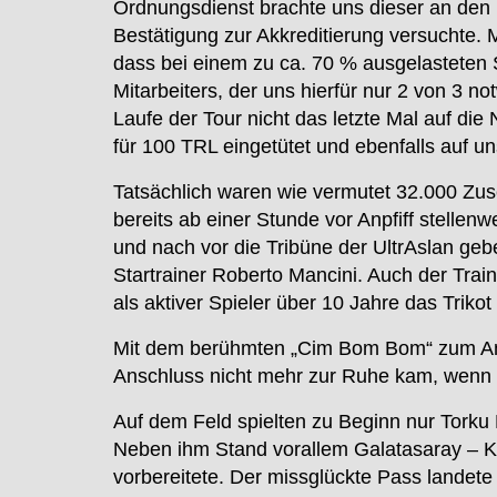
Ordnungsdienst brachte uns dieser an den D
Bestätigung zur Akkreditierung versuchte. 
dass bei einem zu ca. 70 % ausgelasteten S
Mitarbeiters, der uns hierfür nur 2 von 3 
Laufe der Tour nicht das letzte Mal auf di
für 100 TRL eingetütet und ebenfalls auf u
Tatsächlich waren wie vermutet 32.000 Zu
bereits ab einer Stunde vor Anpfiff stell
und nach vor die Tribüne der UltrAslan geb
Startrainer Roberto Mancini. Auch der Trai
als aktiver Spieler über 10 Jahre das Trikot d
Mit dem berühmten „Cim Bom Bom“ zum Anpf
Anschluss nicht mehr zur Ruhe kam, wenn 
Auf dem Feld spielten zu Beginn nur Torku
Neben ihm Stand vorallem Galatasaray – Ke
vorbereitete. Der missglückte Pass landete