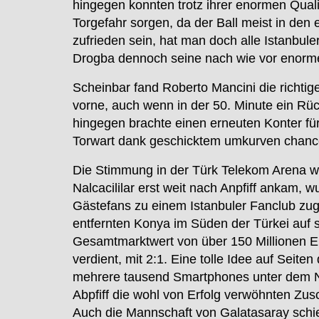
hingegen konnten trotz ihrer enormen Quali
Torgefahr sorgen, da der Ball meist in den 
zufrieden sein, hat man doch alle Istanbul
Drogba dennoch seine nach wie vor enorme 
Scheinbar fand Roberto Mancini die richti
vorne, auch wenn in der 50. Minute ein Rüc
hingegen brachte einen erneuten Konter für
Torwart dank geschicktem umkurven chance
Die Stimmung in der Türk Telekom Arena w
Nalcacililar erst weit nach Anpfiff ankam,
Gästefans zu einem Istanbuler Fanclub z
entfernten Konya im Süden der Türkei auf si
Gesamtmarktwert von über 150 Millionen E
verdient, mit 2:1. Eine tolle Idee auf Seit
mehrere tausend Smartphones unter dem Na
Abpfiff die wohl von Erfolg verwöhnten Z
Auch die Mannschaft von Galatasaray schi