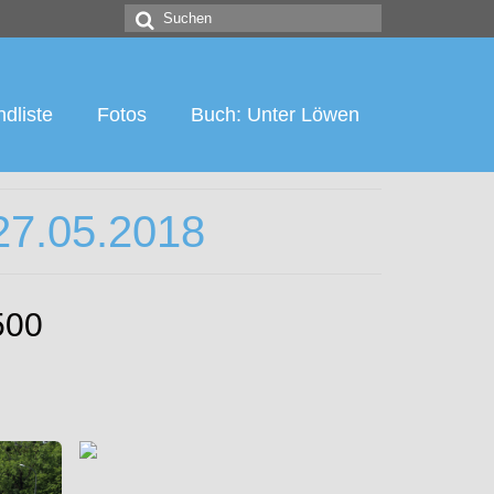
Suchen
nach:
dliste
Fotos
Buch: Unter Löwen
27.05.2018
500