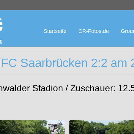
Startseite
CR-Fotos.de
Groun
 FC Saarbrücken 2:2 am 
ünwalder Stadion / Zuschauer: 12.