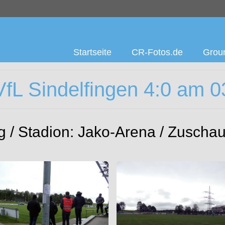
Startseite
CR-Fotos.de
Groun
fL Sindelfingen 4:0 am 0
 / Stadion: Jako-Arena / Zuschau