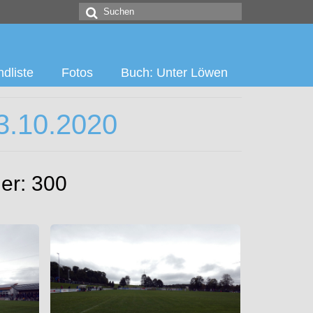
Suchen
nach:
dliste
Fotos
Buch: Unter Löwen
3.10.2020
er: 300