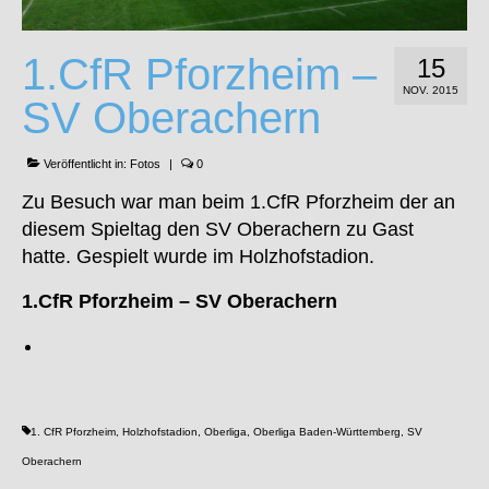
1.CfR Pforzheim –
15
NOV. 2015
SV Oberachern
Veröffentlicht in:
Fotos
|
0
Zu Besuch war man beim 1.CfR Pforzheim der an
diesem Spieltag den SV Oberachern zu Gast
hatte. Gespielt wurde im Holzhofstadion.
1.CfR Pforzheim – SV Oberachern
1. CfR Pforzheim
,
Holzhofstadion
,
Oberliga
,
Oberliga Baden-Württemberg
,
SV
Oberachern