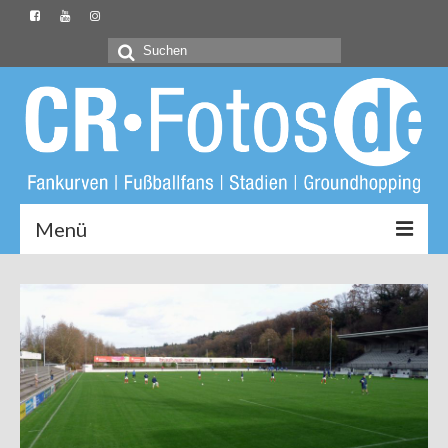
Suchen
nach:
Menü
Startseite
CR-Fotos.de
Groundliste
Fotos
Buch: Unter Löwen