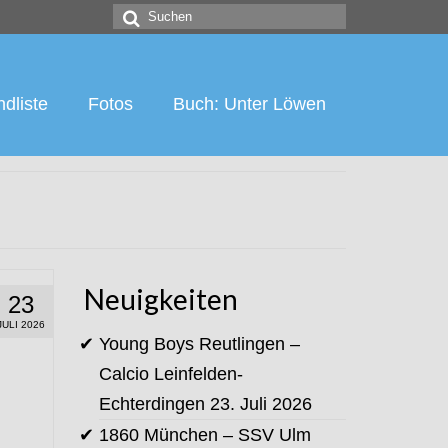
Suchen
nach:
dliste
Fotos
Buch: Unter Löwen
Neuigkeiten
23
JULI 2026
Young Boys Reutlingen –
Calcio Leinfelden-
Echterdingen
23. Juli 2026
1860 München – SSV Ulm