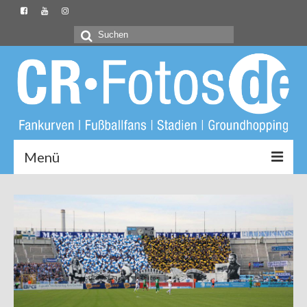
Suchen
nach:
Menü
Startseite
CR-Fotos.de
Groundliste
Fotos
Buch: Unter Löwen