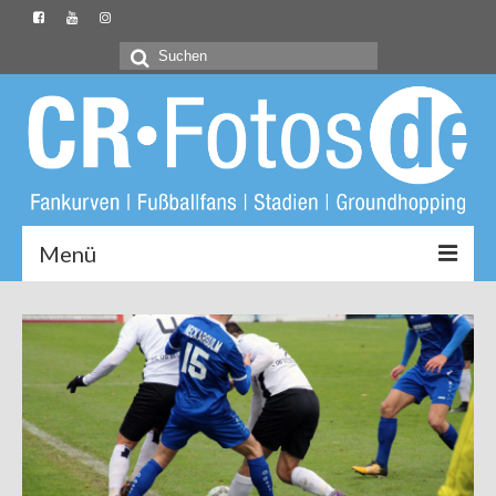
Suchen
nach:
Menü
Startseite
CR-Fotos.de
Groundliste
Fotos
Buch: Unter Löwen