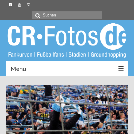
Suchen
nach:
Menü
Startseite
CR-Fotos.de
Groundliste
Fotos
Buch: Unter Löwen