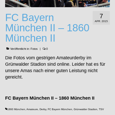
FC Bayern
7
APR. 2015
München II – 1860
München II
Veröffentlicht in:
Fotos
|
0
Die Fotos vom gestrigen Amateurderby im
Grünwalder Stadion sind online. Leider hat es für
unsere Amas nach einer guten Leistung nicht
gereicht.
FC Bayern München II – 1860 München II
1860 München
,
Amateure
,
Derby
,
FC Bayern München
,
Grünwalder Stadion
,
TSV