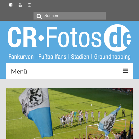
Suchen
nach:
Menü
Startseite
CR-Fotos.de
Groundliste
Fotos
Buch: Unter Löwen