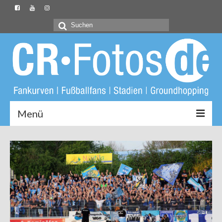
Suchen
nach:
Menü
Startseite
CR-Fotos.de
Groundliste
Fotos
Buch: Unter Löwen