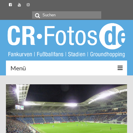
Suchen
nach:
Menü
Startseite
CR-Fotos.de
Groundliste
Fotos
Buch: Unter Löwen