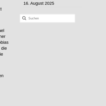
16. August 2025
t
Suchen
nach:
ael
ner
obias
 die
ie
en