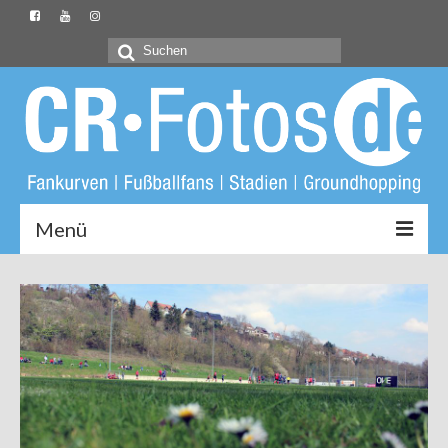
Suchen
nach:
Menü
Startseite
CR-Fotos.de
Groundliste
Fotos
Buch: Unter Löwen