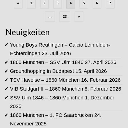
Seitennummerierung
«
1
2
3
4
5
6
7
der
Beiträge
…
23
»
Neuigkeiten
Young Boys Reutlingen – Calcio Leinfelden-
Echterdingen
23. Juli 2026
1860 München – SSV Ulm 1846
27. April 2026
Groundhopping in Budapest
15. April 2026
TSV Havelse – 1860 München
16. Februar 2026
VfB Stuttgart II – 1860 München
8. Februar 2026
SSV Ulm 1846 – 1860 München
1. Dezember
2025
1860 München – 1. FC Saarbrücken
24.
November 2025