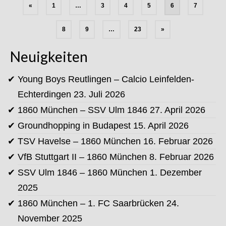
Seitennummerierung
«
1
…
3
4
5
6
7
der
Beiträge
8
9
…
23
»
Neuigkeiten
Young Boys Reutlingen – Calcio Leinfelden-
Echterdingen
23. Juli 2026
1860 München – SSV Ulm 1846
27. April 2026
Groundhopping in Budapest
15. April 2026
TSV Havelse – 1860 München
16. Februar 2026
VfB Stuttgart II – 1860 München
8. Februar 2026
SSV Ulm 1846 – 1860 München
1. Dezember
2025
1860 München – 1. FC Saarbrücken
24.
November 2025