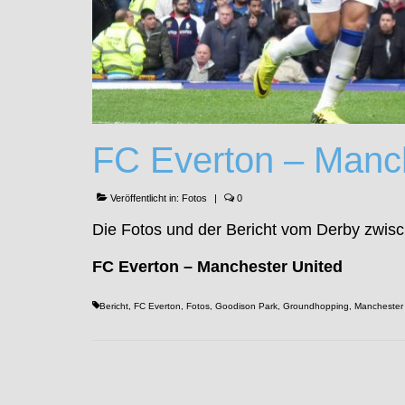
FC Everton – Manc
Veröffentlicht in:
Fotos
|
0
Die Fotos und der Bericht vom Derby zwis
FC Everton – Manchester United
Bericht
,
FC Everton
,
Fotos
,
Goodison Park
,
Groundhopping
,
Manchester