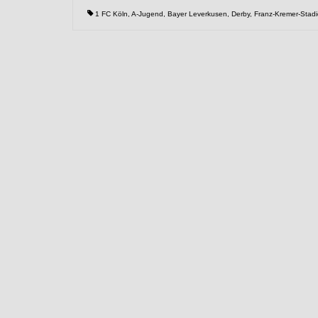
1 FC Köln
,
A-Jugend
,
Bayer Leverkusen
,
Derby
,
Franz-Kremer-Stad