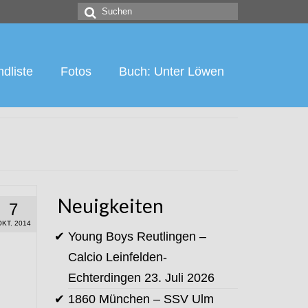
Suchen
nach:
dliste
Fotos
Buch: Unter Löwen
Neuigkeiten
7
OKT. 2014
Young Boys Reutlingen –
Calcio Leinfelden-
Echterdingen
23. Juli 2026
1860 München – SSV Ulm