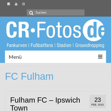
Suchen
nach:
Menü
Startseite
FC Fulham
CR-Fotos.de
Groundliste
Fulham FC – Ipswich
23
Fotos
FEB. 2015
Town
Buch: Unter Löwen