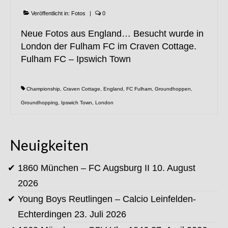
Veröffentlicht in:
Fotos
|
0
Neue Fotos aus England… Besucht wurde in
London der Fulham FC im Craven Cottage.
Fulham FC – Ipswich Town
Championship
,
Craven Cottage
,
England
,
FC Fulham
,
Groundhoppen
,
Groundhopping
,
Ipswich Town
,
London
Neuigkeiten
1860 München – FC Augsburg II
10. August
2026
Young Boys Reutlingen – Calcio Leinfelden-
Echterdingen
23. Juli 2026