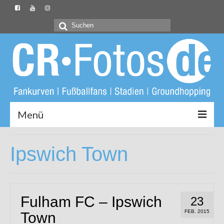
Suchen
nach:
Menü
Startseite
Ipswich Town
CR-Fotos.de
Groundliste
Fulham FC – Ipswich
23
Fotos
FEB. 2015
Town
Buch: Unter Löwen